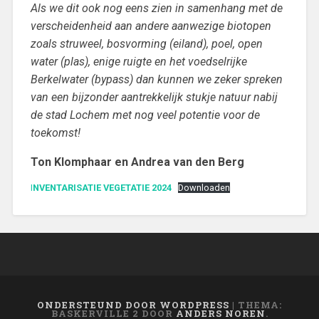
Als we dit ook nog eens zien in samenhang met de
verscheidenheid aan andere aanwezige biotopen
zoals struweel, bosvorming (eiland), poel, open
water (plas), enige ruigte en het voedselrijke
Berkelwater (bypass) dan kunnen we zeker spreken
van een bijzonder aantrekkelijk stukje natuur nabij
de stad Lochem met nog veel potentie voor de
toekomst!
Ton Klomphaar en Andrea van den Berg
I
NVENTARISATIE VEGETATIE 2024
Downloaden
ONDERSTEUND DOOR WORDPRESS
|
THEMA:
BASKERVILLE 2 DOOR
ANDERS NOREN
.