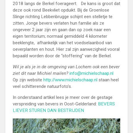
2018 langs de Berkel foerageert. De kans is groot dat
deze ook rond Beekvliet opduikt. Bij de Groenlose
Slinge richting Lebbenbrugge schijnt een stelletje te
zitten. Jonge bevers verlaten hun familie als ze
ongeveer 2 jaar zijn en gaan dan op zoek naar een
eigen territorium; normaal gemiddeld 4 kilometer
beeklengte, afhankelijk van het voedselaanbod van
oeverplanten en hout. Hier zal zijn aanwezigheid vooral
bepaald worden door de “stoffering” van de Berkel.
Wil je als je in de omgeving van Lochem ook een bever
ziet dit naar Michiel mailen?
info@michielschaap.nl
Op zijn website
http://www.michielschaap.nl
staan heel
veel schitterende natuurfoto’s.
In onderstaand artikel lees je meer over de gestage
verspreiding van bevers in Oost-Gelderland:
BEVERS
LIEVER STUREN DAN BESTRIJDEN