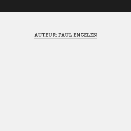
AUTEUR:
PAUL ENGELEN
Bever op zoek naar een
nieuwe woonplaats
Gisteren werd een
nietsvermoedende