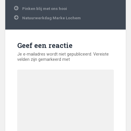
Algemeen
natuurwerkdag
,
,
Bericht
Nieuws
stadsnatuur
,
Pinken blij met ons hooi
navigatie
vrijwilligers
Natuurwerkdag Marke Lochem
Geef een reactie
Je e-mailadres wordt niet gepubliceerd.
Vereiste
velden zijn gemarkeerd met