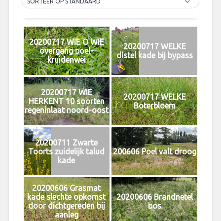
SORTEER OP STANDAARD
20200717 WIE O WIE
20200717 WELKE
overgang poel-
distel kade bij bypass
kruidenwei
20200717 WIE
20200717 WELKE
HERKENT 10 soorten
Boterbloem
regeninlaat noord-oost
20200711 Zwarte
Toorts zuidelijk talud
200606 Poel valt droog
kade
20200606 Grasmat
kade slechte opkomst
20200606 Brandnetel
door dichtgereden bij
bos
aanleg