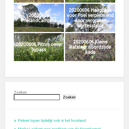
20200606 Haagbeuk
20200606
voor Poel verpieterend
FrielandCampina
door vergraven
wortesstelse
20200606 Kleine
20200606 Pitrus oever
Ratelaar noordzijde
bypass
kade
Zoeken
Zoeken
Pinken lopen tijdelijk ook in het hooiland
Marke Lochem was gastheer van de bijeenkomst