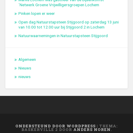
´Netwerk Groene Vrijwilligersgroepen Lochem
Pinken lopen er weer
Open dag Natuurstapsteen Stijgoord op zaterdag 13 juni
van 10.00 tot 12.00 uur bij Stijgoord 2 in Lochem
Natuurwaarnemingen in Natuurstapsteen Stijgoord
Algemeen
Nieuws
nieuws
ONDERSTEUND DOOR WORDPRESS
|
THEMA:
BASKERVILLE 2 DOOR
ANDERS NOREN
.