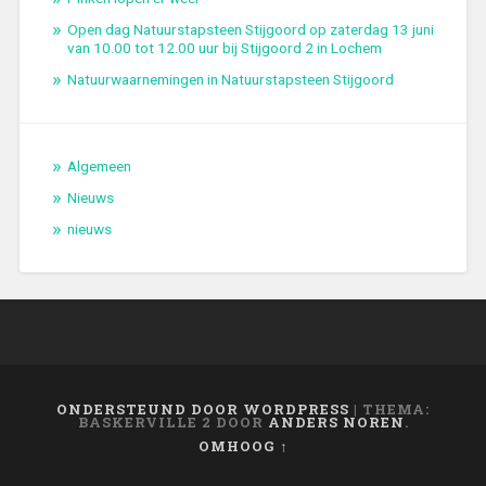
Open dag Natuurstapsteen Stijgoord op zaterdag 13 juni
van 10.00 tot 12.00 uur bij Stijgoord 2 in Lochem
Natuurwaarnemingen in Natuurstapsteen Stijgoord
Algemeen
Nieuws
nieuws
ONDERSTEUND DOOR WORDPRESS
|
THEMA:
BASKERVILLE 2 DOOR
ANDERS NOREN
.
OMHOOG ↑