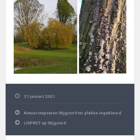
21 januari 2021
Algemeen
Bericht
Natuurstapsteen Stijgoord ter plekke ingekleurd
navigatie
IJSPRET op Stijgoord