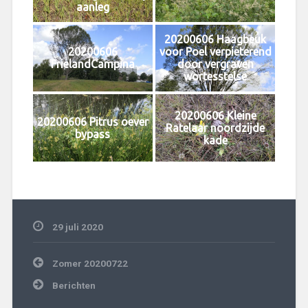
aanleg
20200606 Haagbeuk
20200606
voor Poel verpieterend
FrielandCampina
door vergraven
wortesstelse
20200606 Kleine
20200606 Pitrus oever
Ratelaar noordzijde
bypass
kade
29 juli 2020
Bericht
Zomer 20200722
navigatie
Berichten