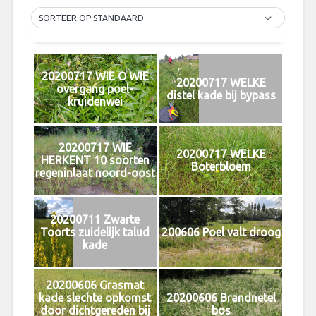
SORTEER OP STANDAARD
20200717 WIE O WIE
20200717 WELKE
overgang poel-
distel kade bij bypass
kruidenwei
20200717 WIE
20200717 WELKE
HERKENT 10 soorten
Boterbloem
regeninlaat noord-oost
20200711 Zwarte
Toorts zuidelijk talud
200606 Poel valt droog
kade
20200606 Grasmat
kade slechte opkomst
20200606 Brandnetel
door dichtgereden bij
bos