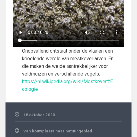
Onopvallend ontstaat onder de vlaaien een
krioelende wereld van mestkeverlarven. En
die maken de weide aantrekkelijker voor
veldmuizen en verschillende vogels.
https://nl.wikipedia.org/wiki/Mestkever#E
cologie
18 oktober 2020
Algemeen
Bericht
Van bouwplaats naar natuurgebied
navigatie