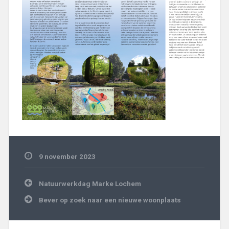
9 november 2023
Algemeen
,
Bericht
Nieuws
Natuurwerkdag Marke Lochem
navigatie
Bever op zoek naar een nieuwe woonplaats